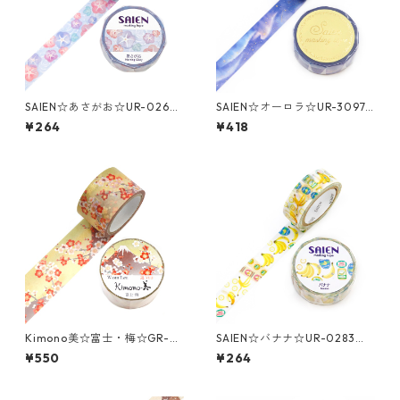
SAIEN☆あさがお☆UR-0268
SAIEN☆オーロラ☆UR-3097
☆マスキングテープ
☆金箔☆マスキングテープ
¥264
¥418
Kimono美☆富士・梅☆GR-2
SAIEN☆バナナ☆UR-0283☆
070☆金箔☆マスキングテー
マスキングテープ
¥550
¥264
プ☆25mm