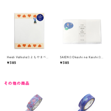
074）
069)☆SAIEN
Heidi Valkola☆よもやまペー
SAIEN☆Okashi na Kaishi☆
パー☆Hearts☆伊予和紙☆(3
懐紙☆Planet Jelly（3076）
¥385
¥385
070)☆SAIEN
その他の商品