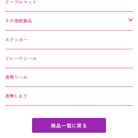
Kaishi de saison
マスキングテープ
マスキングテープ
テーブルマット
よもやまペーパー
マスキングシール
メッセージカード
その他紙製品
縁起どうぶつ懐紙
ちぎり絵カード
よもやまペーパー
ステッカー
Okashi na Kaishi
ちぎり絵カード
フレークシール
透明シール
透明しおり
商品一覧に戻る