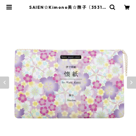
SAIEN☆Kimono美☆撫子（3531）
ストーンペーパー製懐紙ケース付き
| SAIEN