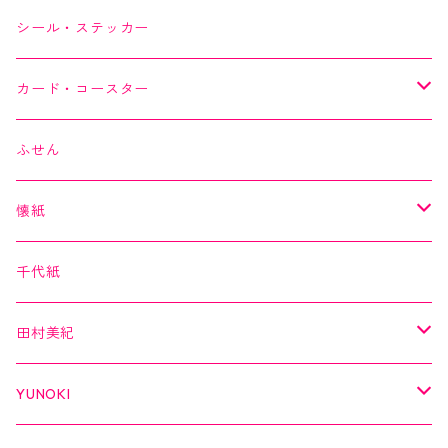
オリジナルシリーズ
YUNOKI
シール・ステッカー
作家シリーズ
Kimono美
カード・コースター
箔シリーズ
美MONDE
スイーツカード
ふせん
海外シリーズ
デコレーションテープ（クリアテープ）
田村美紀
YUNOKI
懐紙
３巻セット
クリアテープ
田村美紀
Kimono美
千代紙
クリアテープ
切子
日本の伝統美
美MONDE
田村美紀
２巻セット
螺鈿
乙女懐紙
よもやまペーパー
YUNOKI