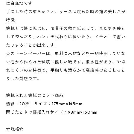
は白無地です
手にした時の柔らかさと、ケースは眺めた時の箔の美しさが
特徴
懐紙とは懐に忍ばせ、お菓子の敷き紙として、またポチ袋と
して包んだり、ハンカチ代わりに拭いたり、メモとして書い
たりすることが出来ます。
☆ストーンペーパーは、原料に木材などを一切使用していな
い石から作られた環境に優しい紙です。撥水性があり、やぶ
れにくいのが特徴で、手触りも滑らかで高級感のあるしっと
りした質感です。
懐紙入れと懐紙のセット商品
懐紙：20枚 サイズ：175mm×145mm
閉じたときの懐紙入れサイズ：98mm×150mm
☆規格☆