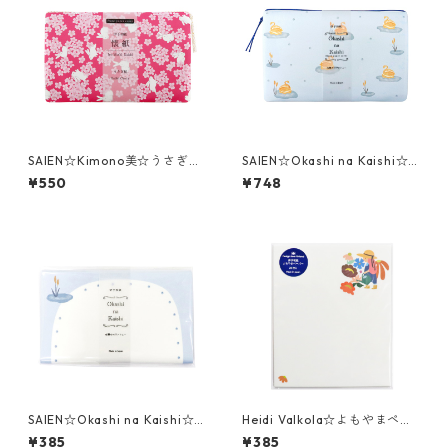
SAIEN☆Kimono美☆うさぎ桜
SAIEN☆Okashi na Kaishi☆
（3528）ストーンペーパー製
懐紙☆水際のスワンシュー（3
¥550
¥748
懐紙ケース付き
533）ストーンペーパー製ケー
ス付
SAIEN☆Okashi na Kaishi☆
Heidi Valkola☆よもやまペー
懐紙☆水際のスワンシュー（3
パー☆Garden☆伊予和紙☆(3
¥385
¥385