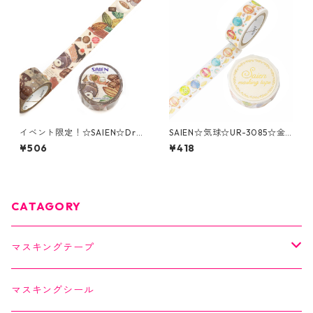
イベント限定！☆SAIEN☆Dre
SAIEN☆気球☆UR-3085☆金
aming chocolate ☆UR-1556
箔☆マスキングテープ
¥506
¥418
☆金箔・銀箔☆20ｍｍマスキ
ングテープ
CATAGORY
マスキングテープ
SAIEN
マスキングシール