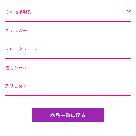
よもやまペーパー
マスキングシール
メッセージカード
その他紙製品
縁起どうぶつ懐紙
ちぎり絵カード
よもやまペーパー
ステッカー
Okashi na Kaishi
ちぎり絵カード
フレークシール
透明シール
透明しおり
商品一覧に戻る