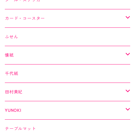
シール・ステッカー
作家シリーズ
Kimono美
カード・コースター
箔シリーズ
美MONDE
スイーツカード
ふせん
海外シリーズ
デコレーションテープ（クリアテープ）
田村美紀
YUNOKI
懐紙
３巻セット
クリアテープ
田村美紀
Kimono美
千代紙
クリアテープ
切子
日本の伝統美
美MONDE
田村美紀
２巻セット
螺鈿
乙女懐紙
よもやまペーパー
YUNOKI
Kaishi de saison
マスキングテープ
マスキングテープ
テーブルマット