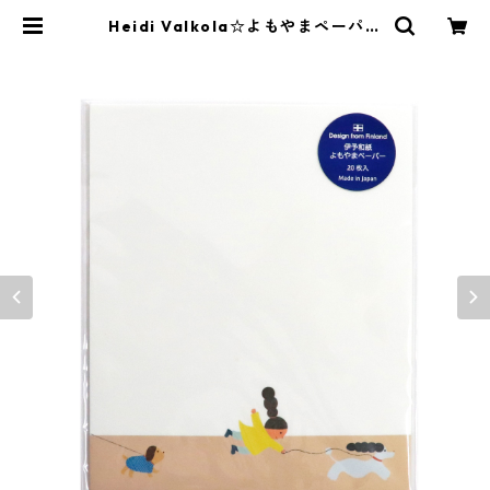
Heidi Valkola☆よもやまペーパー
☆Dog walk☆伊予和紙☆(3072)☆
SAIEN | SAIEN