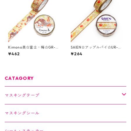
Kimono美☆富士・梅☆GR-2
SAIEN☆アップルパイ☆UR-0
069☆金箔☆マスキングテー
256☆マスキングテープ
¥462
¥264
プ
CATAGORY
マスキングテープ
SAIEN
マスキングシール
オリジナルシリーズ
YUNOKI