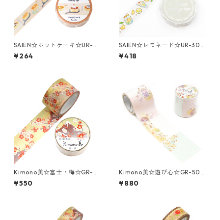
SAIEN☆ホットケーキ☆UR-0
SAIEN☆レモネード☆UR-307
262☆マスキングテープ
7☆銀箔☆マスキングテープ
¥264
¥418
Kimono美☆富士・梅☆GR-2
Kimono美☆遊び心☆GR-500
070☆金箔☆マスキングテー
4☆金箔☆ロール付箋メモ
¥550
¥880
プ☆25mm