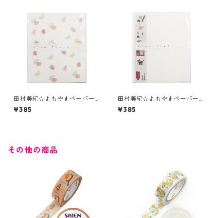
田村美紀☆よもやまペーパー
田村美紀☆よもやまペーパー
☆Fruit☆伊予和紙☆(3045)☆
☆Letter☆伊予和紙☆(3043)
¥385
¥385
SAIEN
☆SAIEN
その他の商品