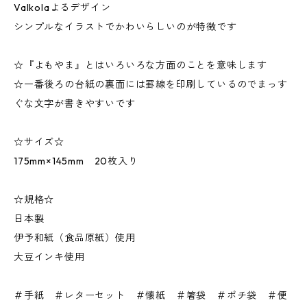
Valkolaよるデザイン
シンプルなイラストでかわいらしいのが特徴です
☆『よもやま』とはいろいろな方面のことを意味します
☆一番後ろの台紙の裏面には罫線を印刷しているのでまっす
ぐな文字が書きやすいです
☆サイズ☆
175mm×145mm 20枚入り
☆規格☆
日本製
伊予和紙（食品原紙）使用
大豆インキ使用
＃手紙 ＃レターセット ＃懐紙 ＃箸袋 ＃ポチ袋 ＃便