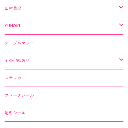
クリアテープ
切子
日本の伝統美
美MONDE
田村美紀
２巻セット
螺鈿
乙女懐紙
よもやまペーパー
YUNOKI
Kaishi de saison
マスキングテープ
マスキングテープ
テーブルマット
よもやまペーパー
マスキングシール
メッセージカード
その他紙製品
縁起どうぶつ懐紙
ちぎり絵カード
よもやまペーパー
ステッカー
Okashi na Kaishi
ちぎり絵カード
フレークシール
透明シール