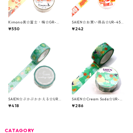
Kimono美☆富士・梅☆GR-2
SAIEN☆お買い得品☆UR-455
070☆金箔☆マスキングテー
5☆マスキングテープ
¥550
¥242
プ☆25mm
SAIEN☆ぷかぷかかえる☆UR-
SAIEN☆Cream Soda☆UR-4
3092☆銀箔☆マスキングテー
010☆20ｍｍ☆マスキングテ
¥418
¥286
プ
ープ
CATAGORY