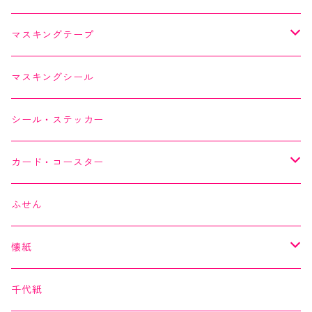
マスキングテープ
SAIEN
マスキングシール
オリジナルシリーズ
YUNOKI
シール・ステッカー
作家シリーズ
Kimono美
カード・コースター
箔シリーズ
美MONDE
スイーツカード
ふせん
海外シリーズ
デコレーションテープ（クリアテープ）
田村美紀
YUNOKI
懐紙
３巻セット
クリアテープ
田村美紀
Kimono美
千代紙