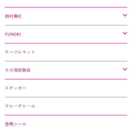
クリアテープ
切子
日本の伝統美
美MONDE
田村美紀
２巻セット
螺鈿
乙女懐紙
よもやまペーパー
YUNOKI
Kaishi de saison
マスキングテープ
マスキングテープ
テーブルマット
よもやまペーパー
マスキングシール
メッセージカード
その他紙製品
縁起どうぶつ懐紙
ちぎり絵カード
よもやまペーパー
ステッカー
Okashi na Kaishi
ちぎり絵カード
フレークシール
透明シール