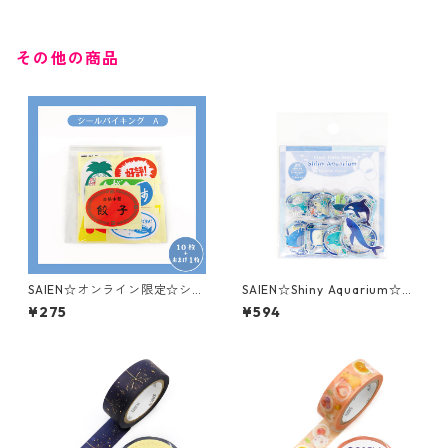
その他の商品
SAIEN☆オンライン限定☆シー
SAIEN☆Shiny Aquarium☆Dy
ルバイキング☆セットA☆おま
namic Ocean☆クリアフレー
¥275
¥594
け付！
クシール☆Y-0043☆ホログ
ラム箔