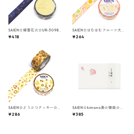
SAIEN☆線香花火☆UR-3098
SAIEN☆はむはむフルーツ大福
☆金箔☆マスキングテープ
☆UR-0280☆マスキングテー
¥418
¥264
プ
SAIEN☆どうぶつクッキー☆U
SAIEN☆kimono美☆懐紙☆バ
R-4023☆20ｍｍマスキング
ラ（3005）
¥286
¥385
テープ