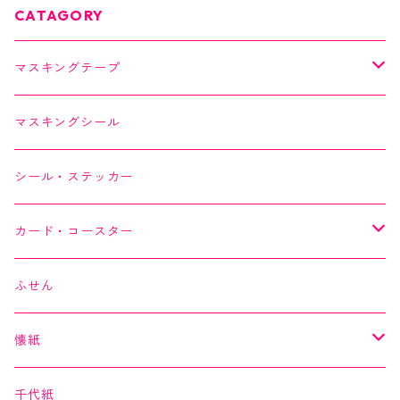
CATAGORY
マスキングテープ
SAIEN
マスキングシール
オリジナルシリーズ
YUNOKI
シール・ステッカー
作家シリーズ
Kimono美
カード・コースター
箔シリーズ
美MONDE
スイーツカード
ふせん
海外シリーズ
デコレーションテープ（クリアテープ）
田村美紀
YUNOKI
懐紙
３巻セット
クリアテープ
田村美紀
Kimono美
千代紙