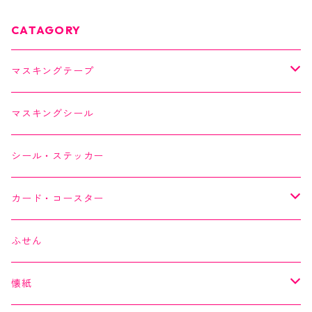
CATAGORY
マスキングテープ
SAIEN
マスキングシール
オリジナルシリーズ
YUNOKI
シール・ステッカー
作家シリーズ
Kimono美
カード・コースター
箔シリーズ
美MONDE
スイーツカード
ふせん
海外シリーズ
デコレーションテープ（クリアテープ）
田村美紀
YUNOKI
懐紙
３巻セット