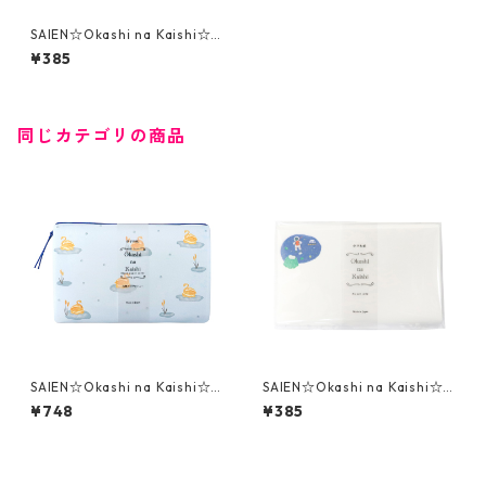
SAIEN☆Okashi na Kaishi☆
懐紙☆水際のスワンシュー（3
¥385
074）
同じカテゴリの商品
SAIEN☆Okashi na Kaishi☆
SAIEN☆Okashi na Kaishi☆
懐紙☆水際のスワンシュー（3
懐紙☆Planet Jelly（3076）
¥748
¥385
533）ストーンペーパー製ケー
ス付