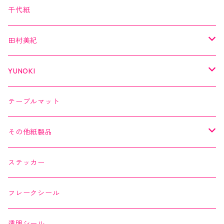
クリアテープ
田村美紀
Kimono美
千代紙
クリアテープ
切子
日本の伝統美
美MONDE
田村美紀
２巻セット
螺鈿
乙女懐紙
よもやまペーパー
YUNOKI
Kaishi de saison
マスキングテープ
マスキングテープ
テーブルマット
よもやまペーパー
マスキングシール
メッセージカード
その他紙製品
縁起どうぶつ懐紙
ちぎり絵カード
よもやまペーパー
ステッカー
Okashi na Kaishi
ちぎり絵カード
フレークシール
透明シール