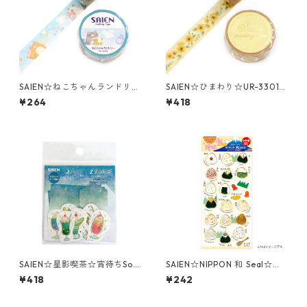
SAIEN☆ねこちゃんランドリー
SAIEN☆ひまわり☆UR-3301
☆UR-0281☆マスキングテー
☆金箔☆マスキングテープ
¥264
¥418
プ
SAIEN☆星影喫茶☆宵待ちSod
SAIEN☆NIPPON 和 Seal☆シ
a☆フレークシール☆Y-0027
ール☆おにぎり（J224）
¥418
¥242