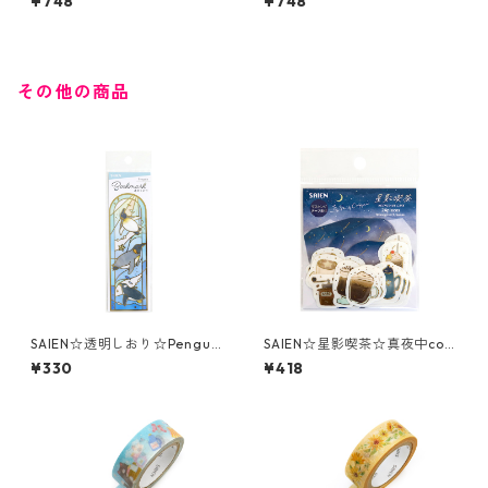
¥748
¥748
（3538）ストーンペーパー製
4）ストーンペーパー製ケース
ケース付
付
その他の商品
SAIEN☆透明しおり☆Penguin
SAIEN☆星影喫茶☆真夜中coff
☆D-1003
ee☆フレークシール☆Y-002
¥330
¥418
8