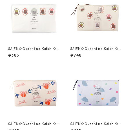
SAIEN☆Okashi na Kaishi☆
SAIEN☆Okashi na Kaishi☆
懐紙☆カヌレブローチ（307
懐紙☆カヌレブローチ（353
¥385
¥748
8）
7）ストーンペーパー製ケース
付
SAIEN☆Okashi na Kaishi☆
SAIEN☆Okashi na Kaishi☆
懐紙☆Brought by a swallow
懐紙☆雨ときどきアメ（353