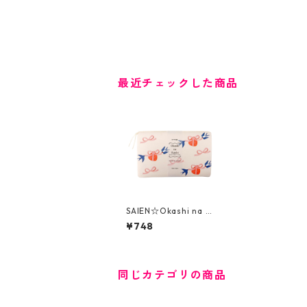
最近チェックした商品
SAIEN☆Okashi na Ka
ishi☆懐紙☆Brought
¥748
by a swallow（353
8）ストーンペーパー
製ケース付
同じカテゴリの商品