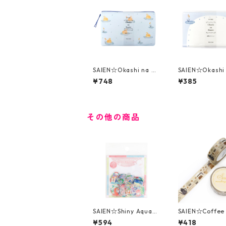
SAIEN☆Okashi na Ka
SAIEN☆Okashi 
ishi☆懐紙☆水際のス
ishi☆懐紙☆水
¥748
¥385
ワンシュー（3533）ス
ワンシュー（30
トーンペーパー製ケー
ス付
その他の商品
SAIEN☆Shiny Aquari
SAIEN☆Coffee
um☆Peaceful Sea☆
☆UR-3080☆
¥594
¥418