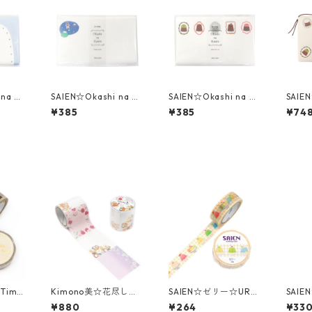
na Ka
SAIEN☆Okashi na Ka
SAIEN☆Okashi na Ka
SAIEN
際のス
ishi☆懐紙☆Planet Je
ishi☆懐紙☆カヌレブ
ish
¥385
¥385
¥74
74）
lly（3076）
ローチ（3078）
ローチ
ンペ
 Time
Kimono美☆花尽し☆
SAIEN☆ゼリー☆UR-
SAI
金箔☆
GR-5002☆金箔☆ロ
0270☆マスキングテ
Parfa
¥880
¥264
¥33