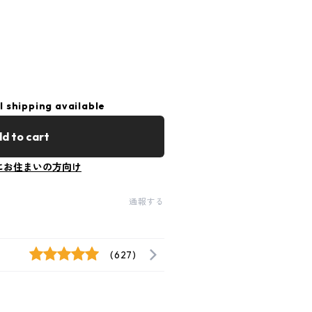
l shipping available
d to cart
にお住まいの方向け
通報する
(627)