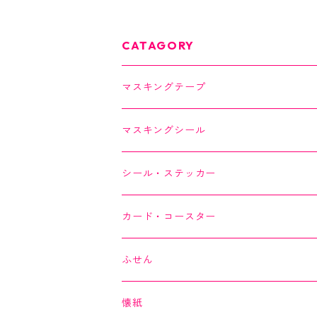
クリアフレークシール
マスキングテー
☆Y-0042☆ホログラ
ム箔
CATAGORY
マスキングテープ
SAIEN
マスキングシール
オリジナルシリーズ
YUNOKI
シール・ステッカー
作家シリーズ
Kimono美
カード・コースター
箔シリーズ
美MONDE
スイーツカード
ふせん
海外シリーズ
デコレーションテープ（クリアテープ）
田村美紀
YUNOKI
懐紙