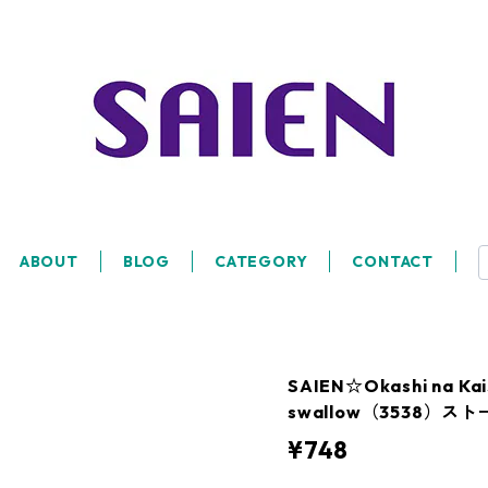
ABOUT
BLOG
CATEGORY
CONTACT
SAIEN☆Okashi na Ka
swallow（3538）
¥748