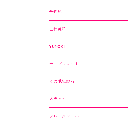
３巻セット
クリアテープ
田村美紀
Kimono美
千代紙
クリアテープ
切子
日本の伝統美
美MONDE
田村美紀
２巻セット
螺鈿
乙女懐紙
よもやまペーパー
YUNOKI
Kaishi de saison
マスキングテープ
マスキングテープ
テーブルマット
よもやまペーパー
マスキングシール
メッセージカード
その他紙製品
縁起どうぶつ懐紙
ちぎり絵カード
よもやまペーパー
ステッカー
Okashi na Kaishi
ちぎり絵カード
フレークシール