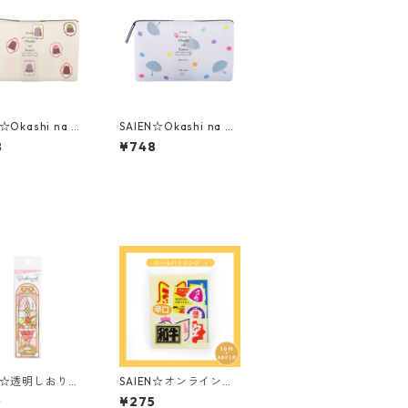
☆Okashi na Ka
SAIEN☆Okashi na Ka
i☆懐紙☆カヌレブ
ishi☆懐紙☆雨ときど
8
¥748
（3537）ストー
きアメ（3534）スト
ーパー製ケース付
ーンペーパー製ケース
付
EN☆透明しおり☆
SAIEN☆オンライン限
it☆D-1008
定☆シールバイキング
0
¥275