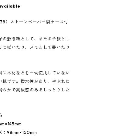
available
low（3538）ストーンペーパー製ケース付
子の敷き紙として、またポチ袋とし
りに拭いたり、メモとして書いたり
料に木材などを一切使用していない
い紙です。撥水性があり、やぶれに
滑らかで高級感のあるしっとりした
品
m×145mm
98mm×150mm