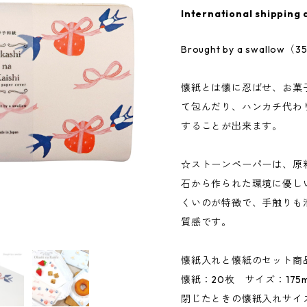
International shipping 
Brought by a swal
懐紙とは懐に忍ばせ、お菓
て包んだり、ハンカチ代わ
することが出来ます。
☆ストーンペーパーは、原
石から作られた環境に優し
くいのが特徴で、手触りも
質感です。
懐紙入れと懐紙のセット商
懐紙：20枚 サイズ：175m
閉じたときの懐紙入れサイズ：