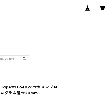
ear Tape☆HR-1028☆カヌレブロ
ログラム箔☆20mm