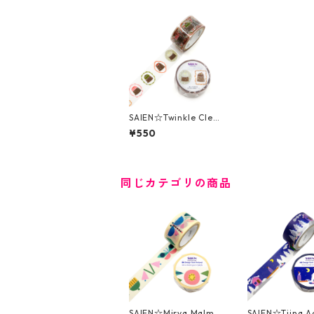
SAIEN☆Twinkle Clea
r Tape☆HR-1028☆カ
¥550
ヌレブローチ☆クリア
テープ☆ホログラム箔
☆20mm
同じカテゴリの商品
SAIEN☆Mirva Malmg
SAIEN☆Tiina A