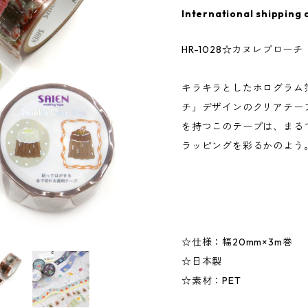
International shipping 
HR-1028☆カヌレブロー
キラキラとしたホログラム
チ」デザインのクリアテー
を持つこのテープは、まる
ラッピングを彩るかのよう
☆仕様：幅20mm×3m巻
☆日本製
☆素材：PET