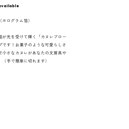
available
チ（ホログラム箔）
箔が光を受けて輝く「カヌレブロー
プです！お菓子のような可愛らしさ
で小さなカヌレがあなたの文房具や
。（手で簡単に切れます）