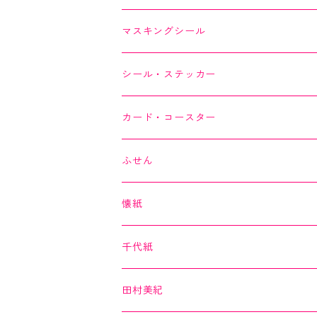
SAIEN
マスキングシール
オリジナルシリーズ
YUNOKI
シール・ステッカー
作家シリーズ
Kimono美
カード・コースター
箔シリーズ
美MONDE
スイーツカード
ふせん
海外シリーズ
デコレーションテープ（クリアテープ）
田村美紀
YUNOKI
懐紙
３巻セット
クリアテープ
田村美紀
Kimono美
千代紙
クリアテープ
切子
日本の伝統美
美MONDE
田村美紀
２巻セット