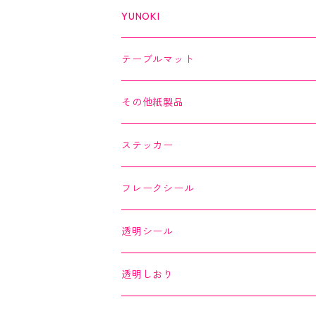
螺鈿
乙女懐紙
よもやまペーパー
YUNOKI
Kaishi de saison
マスキングテープ
マスキングテープ
テーブルマット
よもやまペーパー
マスキングシール
メッセージカード
その他紙製品
縁起どうぶつ懐紙
ちぎり絵カード
よもやまペーパー
ステッカー
Okashi na Kaishi
ちぎり絵カード
フレークシール
透明シール
透明しおり