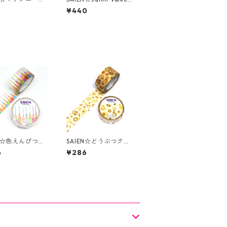
UR-3096☆金
ahti☆Ski☆TR-4070
¥440
マスキングテープ
☆マスキングテープ☆
Design from Finland
EN☆色えんぴつ☆
SAIEN☆どうぶつクッ
4002☆20ｍｍ☆
キー☆UR-4023☆20
6
¥286
キングテープ
ｍｍマスキングテープ