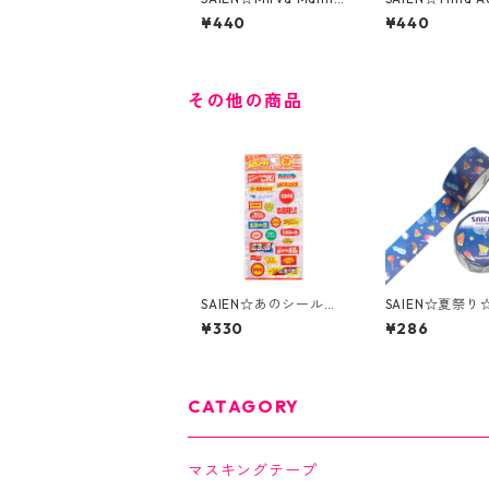
ren☆Geometric gar
☆Ine swimmi
¥440
¥440
den☆TR-4060☆マ
-4064☆マス
スキングテープ☆Desi
ープ☆Design f
gn from Finland
inland
その他の商品
SAIEN☆あのシール！
SAIEN☆夏祭り☆
広告の品☆透明シール
077☆20ｍｍ
¥330
¥286
☆(J327)
グテープ
CATAGORY
マスキングテープ