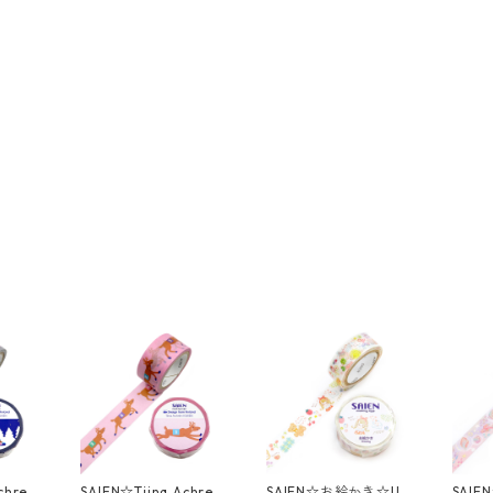
chren
SAIEN☆Tiina Achren
SAIEN☆お絵かき☆UR
SAI