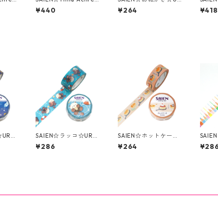
ng☆TR
☆Reindeer race☆TR
-0287☆マスキングテ
ピア☆
¥440
¥264
¥418
キングテ
-4065☆マスキングテ
ープ
箔☆
rom F
ープ☆Design from F
inland
UR-4
SAIEN☆ラッコ☆UR-4
SAIEN☆ホットケーキ
SAI
マスキン
079☆20ｍｍマスキン
☆UR-0262☆マスキ
UR-
¥286
¥264
¥28
グテープ
ングテープ
マス