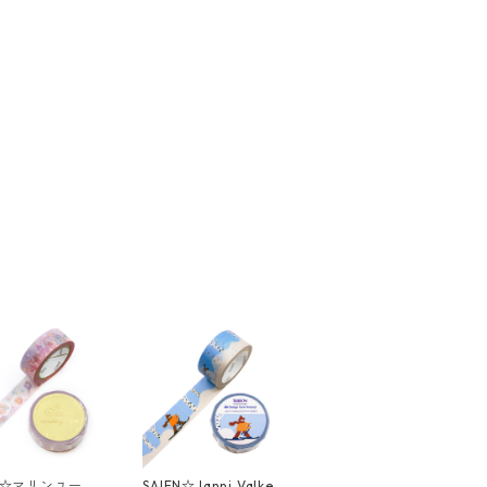
EN☆マリンユート
SAIEN☆Janni Valkeal