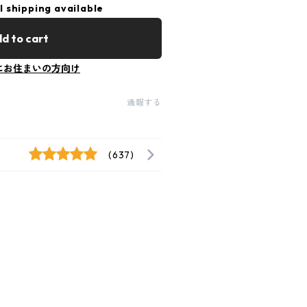
l shipping available
d to cart
にお住まいの方向け
通報する
(637)