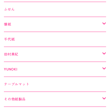
箔シリーズ
美MONDE
スイーツカード
ふせん
海外シリーズ
デコレーションテープ（クリアテープ）
田村美紀
YUNOKI
懐紙
３巻セット
クリアテープ
田村美紀
Kimono美
千代紙
クリアテープ
切子
日本の伝統美
美MONDE
田村美紀
２巻セット
螺鈿
乙女懐紙
よもやまペーパー
YUNOKI
Kaishi de saison
マスキングテープ
マスキングテープ
テーブルマット
よもやまペーパー
マスキングシール
メッセージカード
その他紙製品