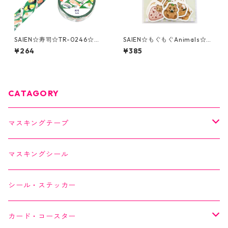
SAIEN☆寿司☆TR-0246☆マ
SAIEN☆もぐもぐAnimals☆た
スキングテープ
ぬきとおむすび☆フレークシ
¥264
¥385
ール☆Y-0032
CATAGORY
マスキングテープ
SAIEN
マスキングシール
オリジナルシリーズ
YUNOKI
シール・ステッカー
作家シリーズ
Kimono美
カード・コースター