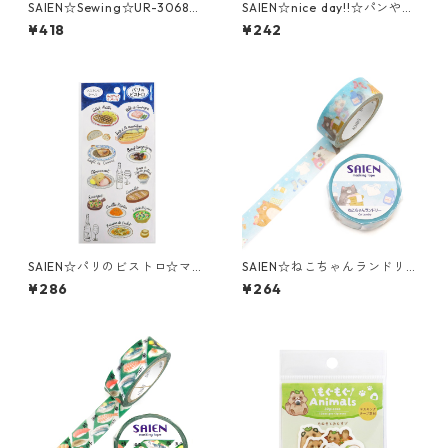
SAIEN☆Sewing☆UR-3068☆
SAIEN☆nice day!!☆パンや☆
銀箔☆マスキングテープ
Tomatomayu☆マスキングシ
¥418
¥242
ール☆(J270)
SAIEN☆パリのビストロ☆マス
SAIEN☆ねこちゃんランドリー
キングシール☆(J283)
☆UR-0281☆マスキングテー
¥286
¥264
プ