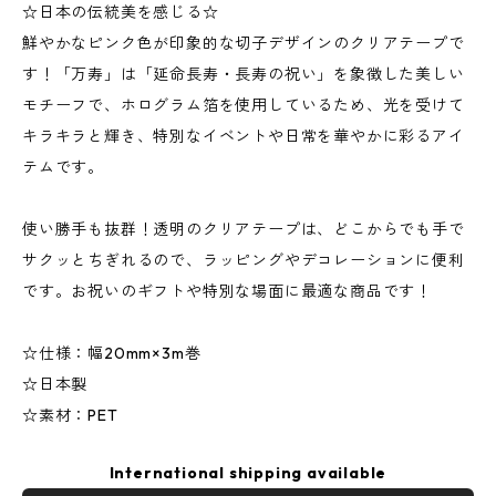
☆日本の伝統美を感じる☆
鮮やかなピンク色が印象的な切子デザインのクリアテープで
す！「万寿」は「延命長寿・長寿の祝い」を象徴した美しい
モチーフで、ホログラム箔を使用しているため、光を受けて
キラキラと輝き、特別なイベントや日常を華やかに彩るアイ
テムです。
使い勝手も抜群！透明のクリアテープは、どこからでも手で
サクッとちぎれるので、ラッピングやデコレーションに便利
です。お祝いのギフトや特別な場面に最適な商品です！
☆仕様：幅20mm×3m巻
☆日本製
☆素材：PET
International shipping available