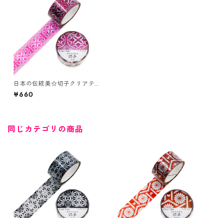
日本の伝統美☆切子クリアテ
ープ☆GR-4105☆万寿☆ホロ
¥660
グラム箔☆20mm
同じカテゴリの商品