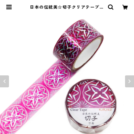
日本の伝統美☆切子クリアテープ☆
GR-4105☆万寿☆ホログラム箔☆2
0mm | SAIEN