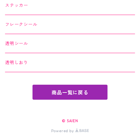
縁起どうぶつ懐紙
ちぎり絵カード
よもやまペーパー
ステッカー
Okashi na Kaishi
ちぎり絵カード
フレークシール
透明シール
透明しおり
商品一覧に戻る
© SAIEN
Powered by