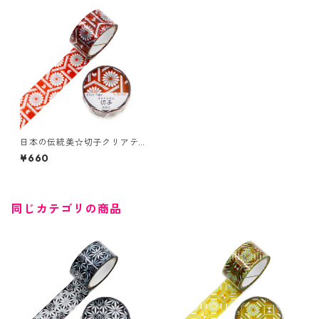
日本の伝統美☆切子クリアテ
ープ☆GR-4107☆菊籠目☆ホ
¥660
ログラム箔☆20mm
同じカテゴリの商品