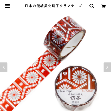
日本の伝統美☆切子クリアテープ☆
GR-4107☆菊籠目☆ホログラム箔
☆20mm | SAIEN