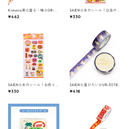
Kimono美☆富士・梅☆GR-2
SAIEN☆あのシール！広告の品
069☆金箔☆マスキングテー
☆透明シール☆(J327)
¥462
¥330
プ
SAIEN☆あのシール！お肉コー
SAIEN☆星ひろい☆UR-3078
ナー☆透明シール☆(J328)
☆金箔☆マスキングテープ
¥330
¥418