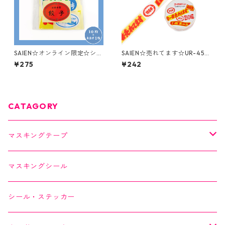
SAIEN☆オンライン限定☆シー
SAIEN☆売れてます☆UR-456
ルバイキング☆セットA☆おま
2☆マスキングテープ
¥275
¥242
け付！
CATAGORY
マスキングテープ
SAIEN
マスキングシール
オリジナルシリーズ
YUNOKI
シール・ステッカー
作家シリーズ