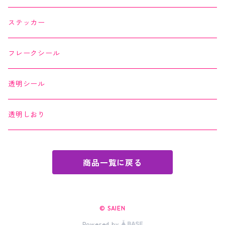
縁起どうぶつ懐紙
ちぎり絵カード
よもやまペーパー
ステッカー
Okashi na Kaishi
ちぎり絵カード
フレークシール
透明シール
透明しおり
商品一覧に戻る
© SAIEN
Powered by