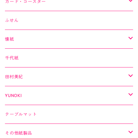
Kimono美
カード・コースター
箔シリーズ
美MONDE
スイーツカード
ふせん
海外シリーズ
デコレーションテープ（クリアテープ）
田村美紀
YUNOKI
懐紙
３巻セット
クリアテープ
田村美紀
Kimono美
千代紙
クリアテープ
切子
日本の伝統美
美MONDE
田村美紀
２巻セット
螺鈿
乙女懐紙
よもやまペーパー
YUNOKI
Kaishi de saison
マスキングテープ
マスキングテープ
テーブルマット
よもやまペーパー
マスキングシール
メッセージカード
その他紙製品