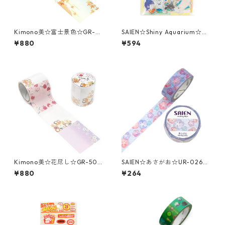
Kimono美☆富士景色☆GR-5
SAIEN☆Shiny Aquarium☆Aq
003☆金箔☆ロール付箋メモ
ua Friends☆クリアフレーク
¥880
¥594
シール☆Y-0044☆ホログラ
ム箔
Kimono美☆花尽し☆GR-500
SAIEN☆あさがお☆UR-0268
2☆金箔☆ロール付箋メモ
☆マスキングテープ
¥880
¥264