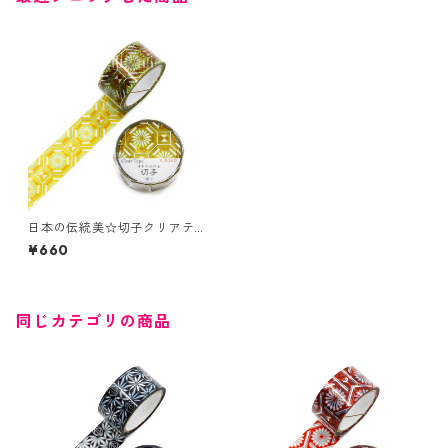
日本の伝統美☆切子クリアテ
ープ☆GR-4108☆蜀江☆ホロ
¥660
グラム箔☆20mm
同じカテゴリの商品