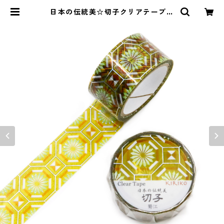
日本の伝統美☆切子クリアテープ☆
GR-4108☆蜀江☆ホログラム箔☆2
0mm | SAIEN