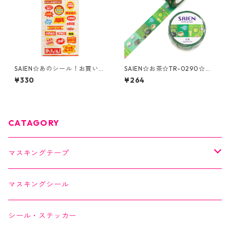
SAIEN☆あのシール！お買い得
SAIEN☆お茶☆TR-0290☆マ
品☆透明シール☆(J326)
スキングテープ
¥330
¥264
CATAGORY
マスキングテープ
SAIEN
マスキングシール
オリジナルシリーズ
YUNOKI
シール・ステッカー