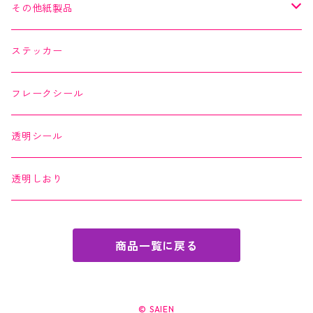
よもやまペーパー
マスキングシール
メッセージカード
その他紙製品
縁起どうぶつ懐紙
ちぎり絵カード
よもやまペーパー
ステッカー
Okashi na Kaishi
ちぎり絵カード
フレークシール
透明シール
透明しおり
商品一覧に戻る
© SAIEN