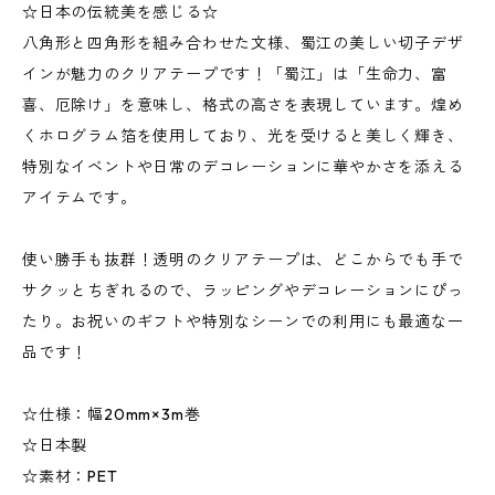
☆日本の伝統美を感じる☆
八角形と四角形を組み合わせた文様、蜀江の美しい切子デザ
インが魅力のクリアテープです！「蜀江」は「生命力、富
喜、厄除け」を意味し、格式の高さを表現しています。煌め
くホログラム箔を使用しており、光を受けると美しく輝き、
特別なイベントや日常のデコレーションに華やかさを添える
アイテムです。
使い勝手も抜群！透明のクリアテープは、どこからでも手で
サクッとちぎれるので、ラッピングやデコレーションにぴっ
たり。お祝いのギフトや特別なシーンでの利用にも最適な一
品です！
☆仕様：幅20mm×3m巻
☆日本製
☆素材：PET