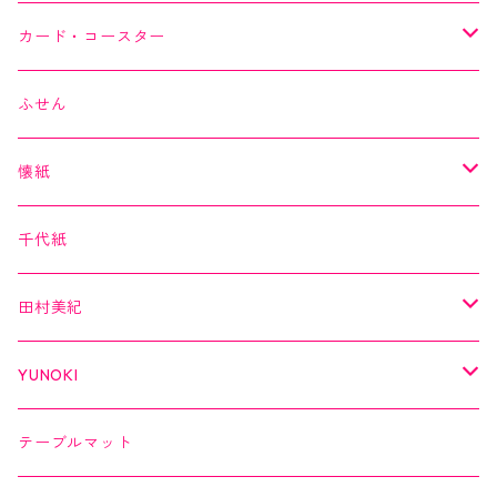
作家シリーズ
Kimono美
カード・コースター
箔シリーズ
美MONDE
スイーツカード
ふせん
海外シリーズ
デコレーションテープ（クリアテープ）
田村美紀
YUNOKI
懐紙
３巻セット
クリアテープ
田村美紀
Kimono美
千代紙
クリアテープ
切子
日本の伝統美
美MONDE
田村美紀
２巻セット
螺鈿
乙女懐紙
よもやまペーパー
YUNOKI
Kaishi de saison
マスキングテープ
マスキングテープ
テーブルマット