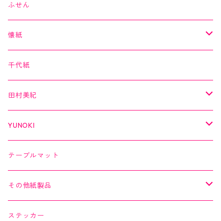
美MONDE
スイーツカード
ふせん
海外シリーズ
デコレーションテープ（クリアテープ）
田村美紀
YUNOKI
懐紙
３巻セット
クリアテープ
田村美紀
Kimono美
千代紙
クリアテープ
切子
日本の伝統美
美MONDE
田村美紀
２巻セット
螺鈿
乙女懐紙
よもやまペーパー
YUNOKI
Kaishi de saison
マスキングテープ
マスキングテープ
テーブルマット
よもやまペーパー
マスキングシール
メッセージカード
その他紙製品
縁起どうぶつ懐紙
ちぎり絵カード
よもやまペーパー
ステッカー