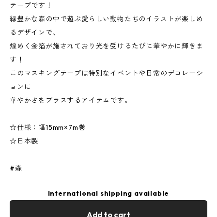
テープです！
緑豊かな森の中で遊ぶ愛らしい動物たちのイラストが楽しめ
るデザインで、
煌めく金箔が施されており光を受けるたびに華やかに輝きま
す！
このマスキングテープは特別なイベントや日常のデコレーシ
ョンに
華やかさをプラスするアイテムです。
☆仕様：幅15mm×7m巻
☆日本製
#森
International shipping available
Add to cart