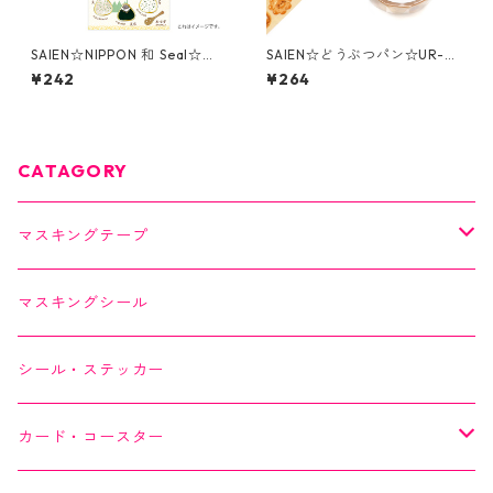
SAIEN☆NIPPON 和 Seal☆シ
SAIEN☆どうぶつパン☆UR-0
ール☆おにぎり（J224）
278☆マスキングテープ
¥242
¥264
CATAGORY
マスキングテープ
SAIEN
マスキングシール
オリジナルシリーズ
YUNOKI
シール・ステッカー
作家シリーズ
Kimono美
カード・コースター
箔シリーズ