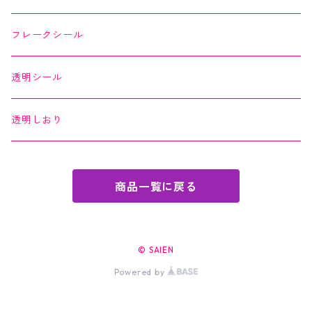
Okashi na Kaishi
ちぎり絵カード
フレークシール
透明シール
透明しおり
商品一覧に戻る
© SAIEN
Powered by