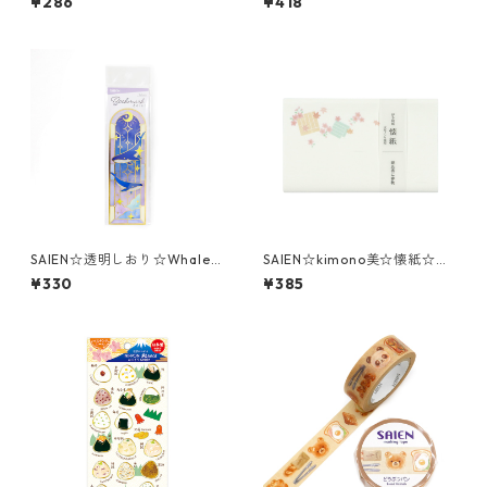
¥286
¥418
SAIEN☆透明しおり☆Whale
SAIEN☆kimono美☆懐紙☆源
☆D-1001
氏香に春秋（3019）
¥330
¥385