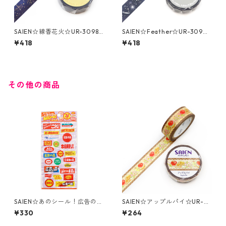
SAIEN☆線香花火☆UR-3098
SAIEN☆Feather☆UR-3094
☆金箔☆マスキングテープ
☆銀箔☆マスキングテープ
¥418
¥418
その他の商品
SAIEN☆あのシール！広告の品
SAIEN☆アップルパイ☆UR-0
☆透明シール☆(J327)
256☆マスキングテープ
¥330
¥264