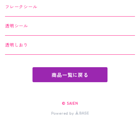
Okashi na Kaishi
ちぎり絵カード
フレークシール
透明シール
透明しおり
商品一覧に戻る
© SAIEN
Powered by