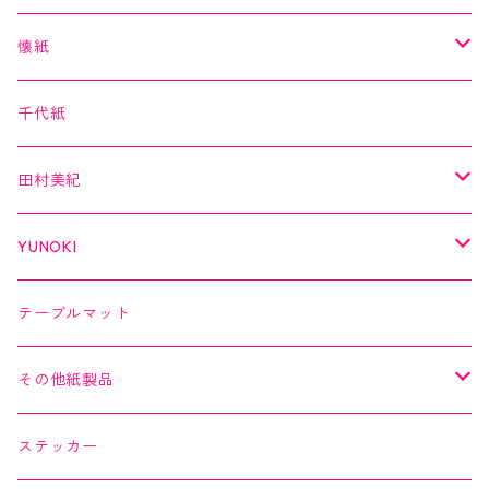
海外シリーズ
デコレーションテープ（クリアテープ）
田村美紀
YUNOKI
懐紙
３巻セット
クリアテープ
田村美紀
Kimono美
千代紙
クリアテープ
切子
日本の伝統美
美MONDE
田村美紀
２巻セット
螺鈿
乙女懐紙
よもやまペーパー
YUNOKI
Kaishi de saison
マスキングテープ
マスキングテープ
テーブルマット
よもやまペーパー
マスキングシール
メッセージカード
その他紙製品
縁起どうぶつ懐紙
ちぎり絵カード
よもやまペーパー
ステッカー