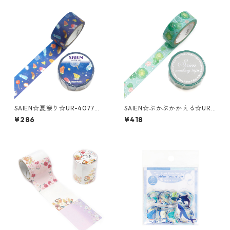
SAIEN☆夏祭り☆UR-4077☆2
SAIEN☆ぷかぷかかえる☆UR-
0ｍｍマスキングテープ
3092☆銀箔☆マスキングテー
¥286
¥418
プ