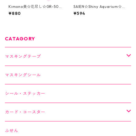
Kimono美☆花尽し☆GR-500
SAIEN☆Shiny Aquarium☆Dy
2☆金箔☆ロール付箋メモ
namic Ocean☆クリアフレー
¥880
¥594
クシール☆Y-0043☆ホログ
ラム箔
CATAGORY
マスキングテープ
SAIEN
マスキングシール
オリジナルシリーズ
YUNOKI
シール・ステッカー
作家シリーズ
Kimono美
カード・コースター
箔シリーズ
美MONDE
スイーツカード
ふせん