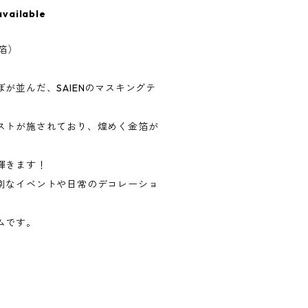
available
金箔）
が並んだ、SAIENのマスキングテ
ストが施されており、煌めく金箔が
輝きます！
別なイベントや日常のデコレーショ
ムです。