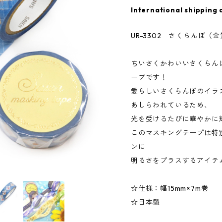
International shipping 
UR-3302 さくらんぼ（
ちいさくかわいいさくらんぼ
ープです！
愛らしいさくらんぼのイラ
あしらわれているため、
光を受けるたびに華やかに
このマスキングテープは特
ンに
明るさをプラスするアイテ
☆仕様：幅15mm×7m巻
☆日本製