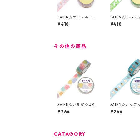
SAIEN☆マリンユート
SAIEN☆Forest
ピア☆UR-3096☆金
3099☆金箔☆
¥418
¥418
箔☆マスキングテープ
ングテープ
その他の商品
SAIEN☆水風船☆UR-
SAIEN☆カップ
0266☆マスキングテ
☆UR-0273☆
¥264
¥264
ープ
グテープ
CATAGORY