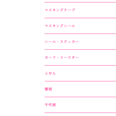
マスキングテープ
SAIEN
マスキングシール
オリジナルシリーズ
YUNOKI
シール・ステッカー
作家シリーズ
Kimono美
カード・コースター
箔シリーズ
美MONDE
スイーツカード
ふせん
海外シリーズ
デコレーションテープ（クリアテープ）
田村美紀
YUNOKI
懐紙
３巻セット
クリアテープ
田村美紀
Kimono美
千代紙
クリアテープ