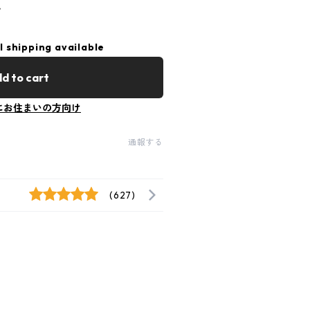
ツ
l shipping available
d to cart
にお住まいの方向け
通報する
(627)