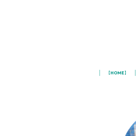
【HOME】