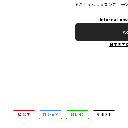
#さくらんぼ #春のフルー
Internationa
Ad
日本国内
保存
シェア
LINE
ポスト