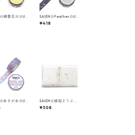
EN☆線香花火☆UR
SAIEN☆Feather☆UR
98☆金箔☆マスキ
-3094☆銀箔☆マスキ
¥418
テープ
ングテープ
EN☆あさがお☆UR
SAIEN☆縁起どうぶつ
68☆マスキングテ
懐紙☆蝶尽くし（305
4
¥308
8）