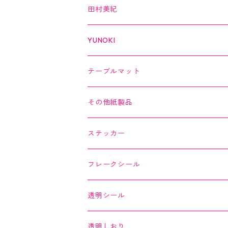
切子
日本の伝統美
美MONDE
田村美紀
２巻セット
螺鈿
乙女懐紙
よもやまペーパー
YUNOKI
Kaishi de saison
マスキングテープ
マスキングテープ
テーブルマット
よもやまペーパー
マスキングシール
メッセージカード
その他紙製品
縁起どうぶつ懐紙
ちぎり絵カード
よもやまペーパー
ステッカー
Okashi na Kaishi
ちぎり絵カード
フレークシール
透明シール
透明しおり