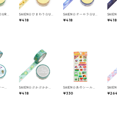
☆UR-
SAIEN☆ひまわり☆UR
SAIEN☆オーロラ☆UR
SAI
マスキ
-3301☆金箔☆マスキ
-3097☆金箔☆マスキ
-30
¥418
¥418
¥418
ングテープ
ングテープ
ング
ケーキ
SAIEN☆ぷかぷかかえ
SAIEN☆あのシール！
SAI
マスキン
る☆UR-3092☆銀箔
青果コーナー☆透明シ
-02
¥418
¥330
¥26
☆マスキングテープ
ール☆(J331)
ープ