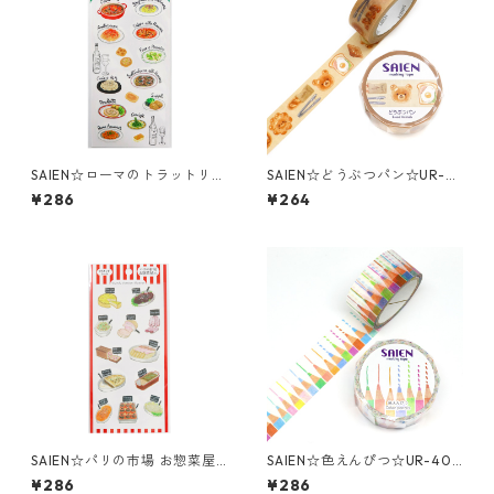
SAIEN☆ローマのトラットリア
SAIEN☆どうぶつパン☆UR-0
☆マスキングシール☆(J284)
278☆マスキングテープ
¥286
¥264
SAIEN☆パリの市場 お惣菜屋
SAIEN☆色えんぴつ☆UR-400
さん☆マスキングシール☆(J2
2☆20ｍｍ☆マスキングテー
¥286
¥286
86)
プ