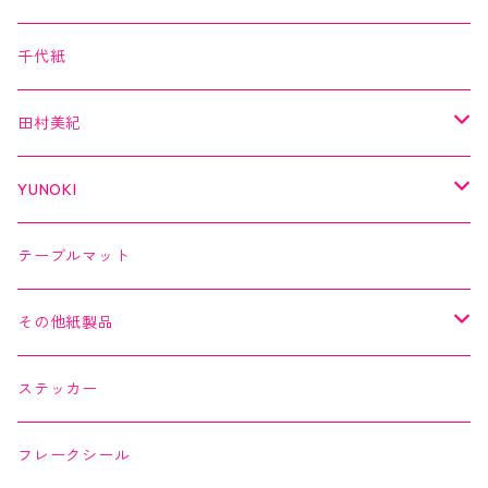
３巻セット
クリアテープ
田村美紀
Kimono美
千代紙
クリアテープ
切子
日本の伝統美
美MONDE
田村美紀
２巻セット
螺鈿
乙女懐紙
よもやまペーパー
YUNOKI
Kaishi de saison
マスキングテープ
マスキングテープ
テーブルマット
よもやまペーパー
マスキングシール
メッセージカード
その他紙製品
縁起どうぶつ懐紙
ちぎり絵カード
よもやまペーパー
ステッカー
Okashi na Kaishi
ちぎり絵カード
フレークシール