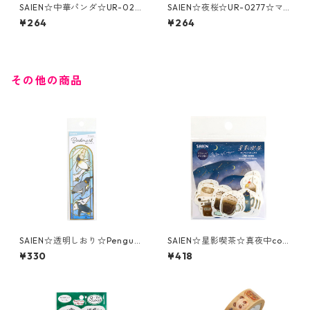
SAIEN☆中華パンダ☆UR-028
SAIEN☆夜桜☆UR-0277☆マ
8☆マスキングテープ
スキングテープ
¥264
¥264
その他の商品
SAIEN☆透明しおり☆Penguin
SAIEN☆星影喫茶☆真夜中coff
☆D-1003
ee☆フレークシール☆Y-002
¥330
¥418
8