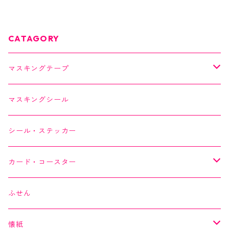
CATAGORY
マスキングテープ
SAIEN
マスキングシール
オリジナルシリーズ
YUNOKI
シール・ステッカー
作家シリーズ
Kimono美
カード・コースター
箔シリーズ
美MONDE
スイーツカード
ふせん
海外シリーズ
デコレーションテープ（クリアテープ）
田村美紀
YUNOKI
懐紙