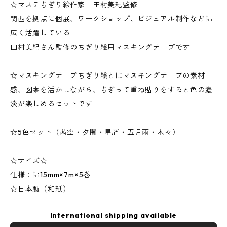
☆マステちぎり絵作家 田村美紀監修
関西を拠点に個展、ワークショップ、ビジュアル制作など幅
広く活躍している
田村美紀さん監修のちぎり絵用マスキングテープです
☆マスキングテープちぎり絵とはマスキングテープの素材
感、図案を活かしながら、ちぎって重ね貼りをすると色の濃
淡が楽しめるセットです
☆5色セット（茜空・夕闇・星屑・五月雨・木々）
☆サイズ☆
仕様：幅15mm×7m×5巻
☆日本製（和紙）
International shipping available