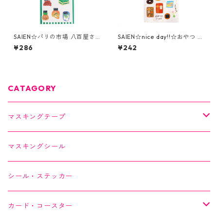
SAIEN☆パリの市場 八百屋さ
SAIEN☆nice day!!☆おやつ Ti
ん☆マスキングシール☆(J28
me☆Tomatomayu☆マスキン
¥286
¥242
8)
グシール☆(J272)
CATAGORY
マスキングテープ
SAIEN
マスキングシール
オリジナルシリーズ
YUNOKI
シール・ステッカー
作家シリーズ
Kimono美
カード・コースター