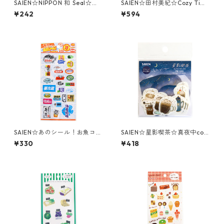
SAIEN☆NIPPON 和 Seal☆シ
SAIEN☆田村美紀☆Cozy Time
ール☆和食（J223）
☆クリアフレークシール☆Y-0
¥242
¥594
038☆金箔押し
SAIEN☆あのシール！お魚コー
SAIEN☆星影喫茶☆真夜中coff
ナー☆透明シール☆(J329)
ee☆フレークシール☆Y-002
¥330
¥418
8