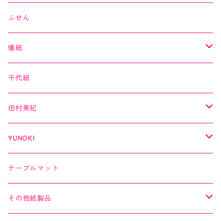
箔シリーズ
美MONDE
スイーツカード
ふせん
海外シリーズ
デコレーションテープ（クリアテープ）
田村美紀
YUNOKI
懐紙
３巻セット
クリアテープ
田村美紀
Kimono美
千代紙
クリアテープ
切子
日本の伝統美
美MONDE
田村美紀
２巻セット
螺鈿
乙女懐紙
よもやまペーパー
YUNOKI
Kaishi de saison
マスキングテープ
マスキングテープ
テーブルマット
よもやまペーパー
マスキングシール
メッセージカード
その他紙製品