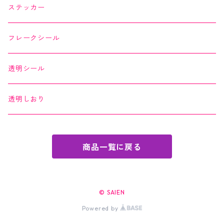
縁起どうぶつ懐紙
ちぎり絵カード
よもやまペーパー
ステッカー
Okashi na Kaishi
ちぎり絵カード
フレークシール
透明シール
透明しおり
商品一覧に戻る
© SAIEN
Powered by