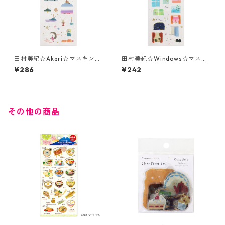
田村美紀☆Akari☆マスキング
田村美紀☆Windows☆マスキ
シール☆(J291)☆SAIEN☆銀箔
ングシール☆(J294)☆SAIEN
¥286
¥242
☆
その他の商品