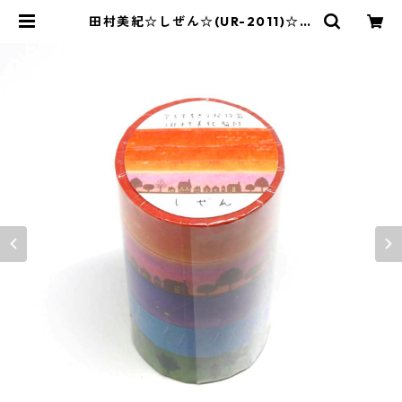
田村美紀☆しぜん☆(UR-2011)☆ち
ぎり絵5色セット☆SAIEN | SAIEN