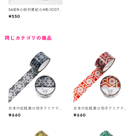
SAIEN☆田村美紀☆HR-1007
☆Herb＆Spice☆クリアテー
¥550
プ☆20mm
同じカテゴリの商品
日本の伝統美☆切子クリアテ
日本の伝統美☆切子クリアテ
ープ☆GR-4106☆六花☆ホロ
ープ☆GR-4107☆菊籠目☆ホ
¥660
¥660
グラム箔☆20mm
ログラム箔☆20mm