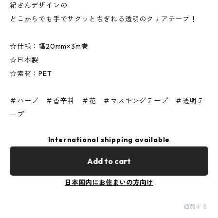
紀さんデザインの
どこからでも手でサクッとちぎれる透明のクリアテープ！
☆仕様：幅20mm×3m巻
☆日本製
☆素材：PET
＃ハーブ ＃香辛料 ＃花 ＃マスキングテープ ＃透明テ
ープ
International shipping available
Add to cart
日本国内にお住まいの方向け
通報する