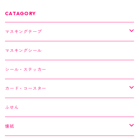
CATAGORY
マスキングテープ
SAIEN
マスキングシール
オリジナルシリーズ
YUNOKI
シール・ステッカー
作家シリーズ
Kimono美
カード・コースター
箔シリーズ
美MONDE
スイーツカード
ふせん
海外シリーズ
デコレーションテープ（クリアテープ）
田村美紀
YUNOKI
懐紙
３巻セット