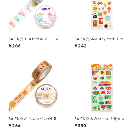
SAIEN☆トロピカルジュース☆
SAIEN☆nice day!!☆おやつ Ti
UR-4075☆20ｍｍマスキング
me☆Tomatomayu☆マスキン
¥286
¥242
テープ
グシール☆(J272)
SAIEN☆どうぶつパン☆UR-0
SAIEN☆あのシール！青果コー
278☆マスキングテープ
ナー☆透明シール☆(J331)
¥264
¥330