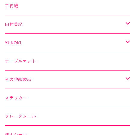
クリアテープ
田村美紀
Kimono美
千代紙
クリアテープ
切子
日本の伝統美
美MONDE
田村美紀
２巻セット
螺鈿
乙女懐紙
よもやまペーパー
YUNOKI
Kaishi de saison
マスキングテープ
マスキングテープ
テーブルマット
よもやまペーパー
マスキングシール
メッセージカード
その他紙製品
縁起どうぶつ懐紙
ちぎり絵カード
よもやまペーパー
ステッカー
Okashi na Kaishi
ちぎり絵カード
フレークシール
透明シール