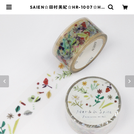
SAIEN☆田村美紀☆HR-1007☆He
rb＆Spice☆クリアテープ☆20mm
| SAIEN