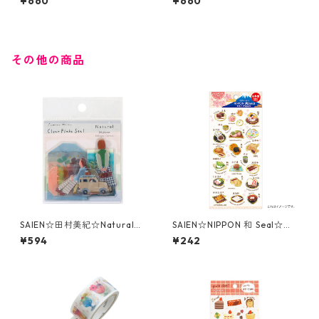
¥660
¥660
グラム箔☆20mm
グラム箔☆20mm
その他の商品
SAIEN☆田村美紀☆Natural☆
SAIEN☆NIPPON 和 Seal☆シ
クリアフレークシール☆Y-00
ール☆和菓子（J222）
¥594
¥242
39☆金箔押し