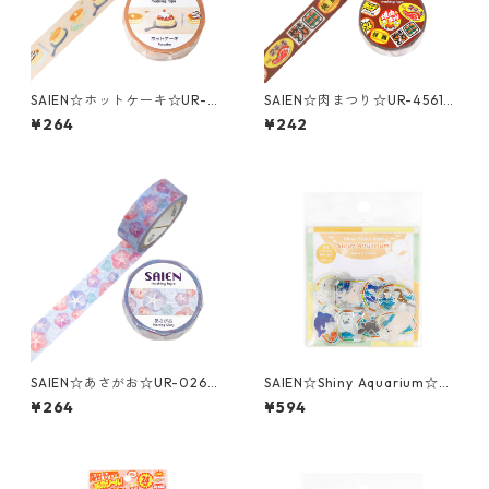
SAIEN☆ホットケーキ☆UR-0
SAIEN☆肉まつり☆UR-4561☆
262☆マスキングテープ
マスキングテープ
¥264
¥242
SAIEN☆あさがお☆UR-0268
SAIEN☆Shiny Aquarium☆Aq
☆マスキングテープ
ua Friends☆クリアフレーク
¥264
¥594
シール☆Y-0044☆ホログラ
ム箔