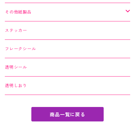
よもやまペーパー
マスキングシール
メッセージカード
その他紙製品
縁起どうぶつ懐紙
ちぎり絵カード
よもやまペーパー
ステッカー
Okashi na Kaishi
ちぎり絵カード
フレークシール
透明シール
透明しおり
商品一覧に戻る