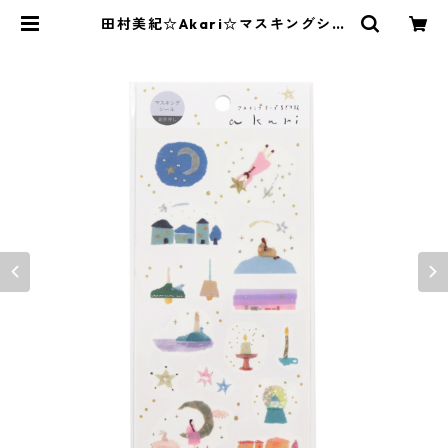
田村美紀☆Akari☆マスキングシー
ル☆(J291)☆SAIEN☆銀箔 | SAIEN