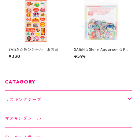
SAIEN☆あのシール！お惣菜コ
SAIEN☆Shiny Aquarium☆Pe
ーナー☆透明シール☆(J330)
aceful Sea☆クリアフレーク
¥330
¥594
シール☆Y-0042☆ホログラ
ム箔
CATAGORY
マスキングテープ
SAIEN
マスキングシール
オリジナルシリーズ
YUNOKI