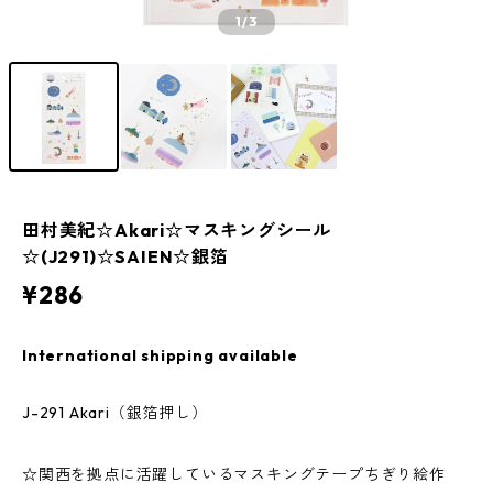
1
/3
田村美紀☆Akari☆マスキングシール
☆(J291)☆SAIEN☆銀箔
¥286
International shipping available
J-291 Akari（銀箔押し）
☆関西を拠点に活躍しているマスキングテープちぎり絵作