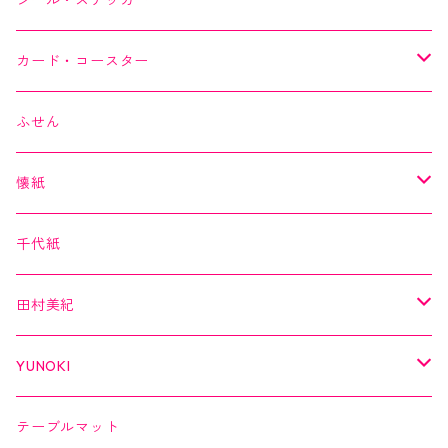
シール・ステッカー
作家シリーズ
Kimono美
カード・コースター
箔シリーズ
美MONDE
スイーツカード
ふせん
海外シリーズ
デコレーションテープ（クリアテープ）
田村美紀
YUNOKI
懐紙
３巻セット
クリアテープ
田村美紀
Kimono美
千代紙
クリアテープ
切子
日本の伝統美
美MONDE
田村美紀
２巻セット
螺鈿
乙女懐紙
よもやまペーパー
YUNOKI
Kaishi de saison
マスキングテープ
マスキングテープ
テーブルマット