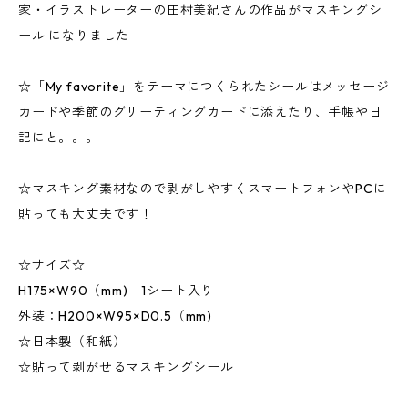
家・イラストレーターの田村美紀さんの作品がマスキングシ
ール になりました
☆「My favorite」をテーマにつくられたシールはメッセージ
カードや季節のグリーティングカードに添えたり、手帳や日
記にと。。。
☆マスキング素材なので剥がしやすくスマートフォンやPCに
貼っても大丈夫です！
☆サイズ☆
H175×W90（mm) 1シート入り
外装：H200×W95×D0.5（mm)
☆日本製（和紙）
☆貼って剥がせるマスキングシール